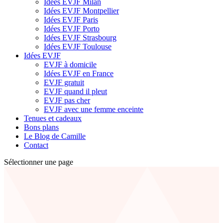
Idées EVJF Milan
Idées EVJF Montpellier
Idées EVJF Paris
Idées EVJF Porto
Idées EVJF Strasbourg
Idées EVJF Toulouse
Idées EVJF
EVJF à domicile
Idées EVJF en France
EVJF gratuit
EVJF quand il pleut
EVJF pas cher
EVJF avec une femme enceinte
Tenues et cadeaux
Bons plans
Le Blog de Camille
Contact
Sélectionner une page