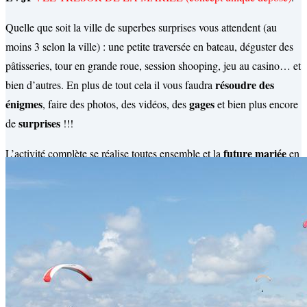
Quelle que soit la ville de superbes surprises vous attendent (au
moins 3 selon la ville) : une petite traversée en bateau, déguster des
pâtisseries, tour en grande roue, session shooping, jeu au casino… et
résoudre des
bien d’autres. En plus de tout cela il vous faudra
énigmes
gages
, faire des photos, des vidéos, des
et bien plus encore
surprises
de
!!!
future mariée
L’activité complète se réalise toutes ensemble et la
en
est la principale protagoniste. Saura t-elle reáliser tous les gages et
relever les défis (rien de gênant, que du tendance!) ?
Arcachon
Non seulement vous allez découvrir
différement mais
supers moments
vous allez surtout beaucoup rire et passer de
en
vivant des expériences surprenantes.
En prime, un magnifique cadeau à la fin pour la future mariée,