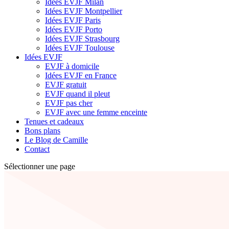
Idées EVJF Milan
Idées EVJF Montpellier
Idées EVJF Paris
Idées EVJF Porto
Idées EVJF Strasbourg
Idées EVJF Toulouse
Idées EVJF
EVJF à domicile
Idées EVJF en France
EVJF gratuit
EVJF quand il pleut
EVJF pas cher
EVJF avec une femme enceinte
Tenues et cadeaux
Bons plans
Le Blog de Camille
Contact
Sélectionner une page