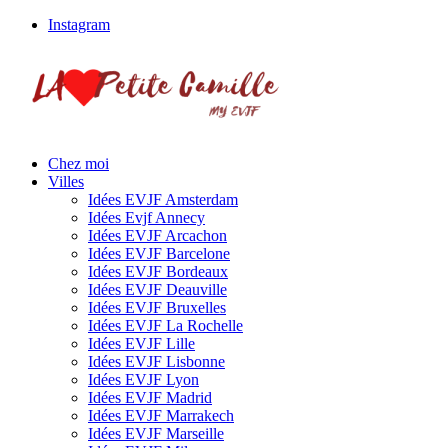
Instagram
Chez moi
Villes
Idées EVJF Amsterdam
Idées Evjf Annecy
Idées EVJF Arcachon
Idées EVJF Barcelone
Idées EVJF Bordeaux
Idées EVJF Deauville
Idées EVJF Bruxelles
Idées EVJF La Rochelle
Idées EVJF Lille
Idées EVJF Lisbonne
Idées EVJF Lyon
Idées EVJF Madrid
Idées EVJF Marrakech
Idées EVJF Marseille