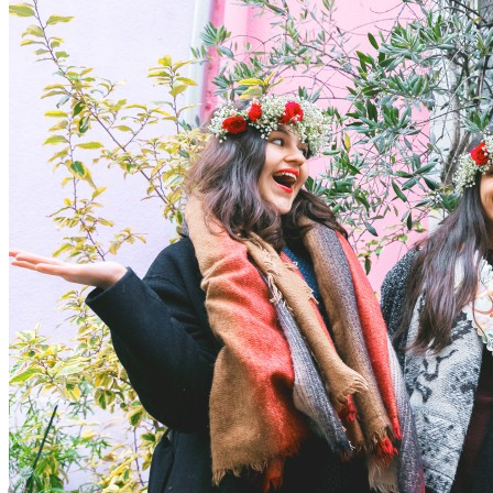
Paris
Non seulement vous allez découvrir
différement mais vous
supers moments
allez surtout beaucoup rire et passer de
en vivant
des expériences surprenantes.
En prime, un magnifique cadeau à la fin pour la future mariée,
un bijou qu’elle gardera toute sa vie en souvenir de cet EVJF.