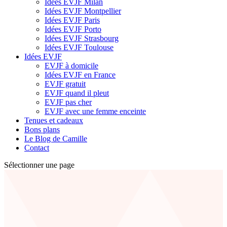
Idées EVJF Milan
Idées EVJF Montpellier
Idées EVJF Paris
Idées EVJF Porto
Idées EVJF Strasbourg
Idées EVJF Toulouse
Idées EVJF
EVJF à domicile
Idées EVJF en France
EVJF gratuit
EVJF quand il pleut
EVJF pas cher
EVJF avec une femme enceinte
Tenues et cadeaux
Bons plans
Le Blog de Camille
Contact
Sélectionner une page