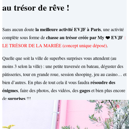
au trésor de rêve !
la meilleure activité EVJF à Paris
Sans aucun doute
, une activité
chasse au trésor créée par My ❤️ EVJF
complète sous forme de
:
LE TRÉSOR DE LA MARIÉE (concept unique déposé)
.
Quelle que soit la ville de superbes surprises vous attendent (au
moins 3 selon la ville) : une petite traversée en bateau, déguster des
pâtisseries, tour en grande roue, session shooping, jeu au casino… et
résoudre des
bien d’autres. En plus de tout cela il vous faudra
énigmes
gages
, faire des photos, des vidéos, des
et bien plus encore
surprises
de
!!!
future mariée
L’activité complète se réalise toutes ensemble et la
en
est la principale protagoniste. Saura t-elle reáliser tous les gages et
relever les défis (rien de gênant, que du tendance!) ?