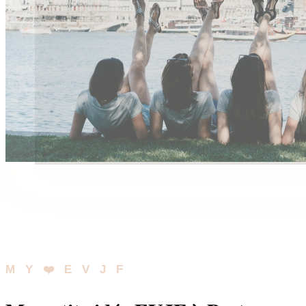
MY❤️EVJF