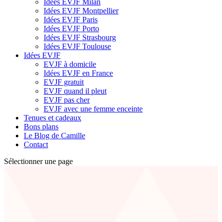
Idées EVJF Milan
Idées EVJF Montpellier
Idées EVJF Paris
Idées EVJF Porto
Idées EVJF Strasbourg
Idées EVJF Toulouse
Idées EVJF
EVJF à domicile
Idées EVJF en France
EVJF gratuit
EVJF quand il pleut
EVJF pas cher
EVJF avec une femme enceinte
Tenues et cadeaux
Bons plans
Le Blog de Camille
Contact
Sélectionner une page