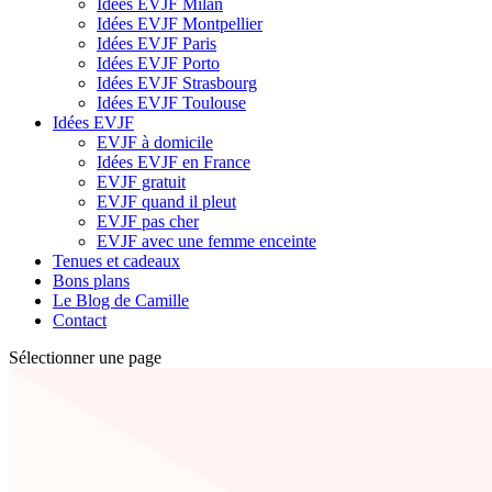
Idées EVJF Milan
Idées EVJF Montpellier
Idées EVJF Paris
Idées EVJF Porto
Idées EVJF Strasbourg
Idées EVJF Toulouse
Idées EVJF
EVJF à domicile
Idées EVJF en France
EVJF gratuit
EVJF quand il pleut
EVJF pas cher
EVJF avec une femme enceinte
Tenues et cadeaux
Bons plans
Le Blog de Camille
Contact
Sélectionner une page