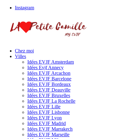
Instagram
Chez moi
Villes
Idées EVJF Amsterdam
Idées Evjf Annecy
Idées EVJF Arcachon
Idées EVJF Barcelone
Idées EVJF Bordeaux
Idées EVJF Deauville
Idées EVJF Bruxelles
Idées EVJF La Rochelle
Idées EVJF Lille
Idées EVJF Lisbonne
Idées EVJF Lyon
Idées EVJF Madrid
Idées EVJF Marrakech
Idées EVJF Marseille