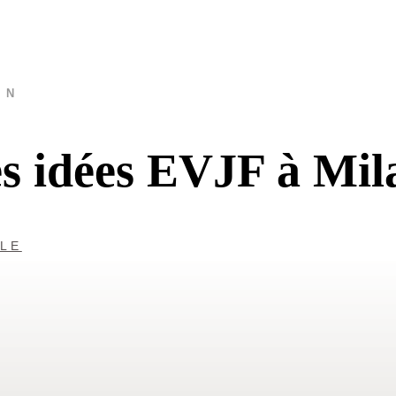
AN
es idées EVJF à Mil
LLE