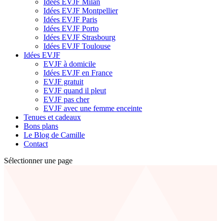
Idées EVJF Milan
Idées EVJF Montpellier
Idées EVJF Paris
Idées EVJF Porto
Idées EVJF Strasbourg
Idées EVJF Toulouse
Idées EVJF
EVJF à domicile
Idées EVJF en France
EVJF gratuit
EVJF quand il pleut
EVJF pas cher
EVJF avec une femme enceinte
Tenues et cadeaux
Bons plans
Le Blog de Camille
Contact
Sélectionner une page