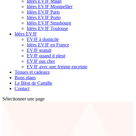
Idées EVJF Milan
Idées EVJF Montpellier
Idées EVJF Paris
Idées EVJF Porto
Idées EVJF Strasbourg
Idées EVJF Toulouse
Idées EVJF
EVJF à domicile
Idées EVJF en France
EVJF gratuit
EVJF quand il pleut
EVJF pas cher
EVJF avec une femme enceinte
Tenues et cadeaux
Bons plans
Le Blog de Camille
Contact
Sélectionner une page