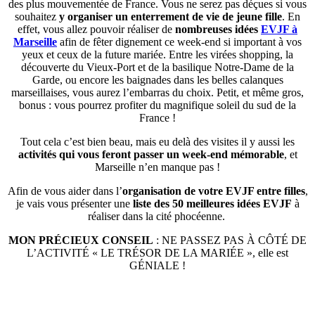
des plus mouvementée de France. Vous ne serez pas déçues si vous
souhaitez
y organiser un enterrement de vie de jeune fille
. En
effet, vous allez pouvoir réaliser de
nombreuses idées
EVJF à
Marseille
afin de fêter dignement ce week-end si important à vos
yeux et ceux de la future mariée. Entre les virées shopping, la
découverte du Vieux-Port et de la basilique Notre-Dame de la
Garde, ou encore les baignades dans les belles calanques
marseillaises, vous aurez l’embarras du choix. Petit, et même gros,
bonus : vous pourrez profiter du magnifique soleil du sud de la
France !
Tout cela c’est bien beau, mais eu delà des visites il y aussi les
activités qui vous feront passer un week-end mémorable
, et
Marseille n’en manque pas !
Afin de vous aider dans l’
organisation de votre EVJF entre filles
,
je vais vous présenter une
liste des 50 meilleures idées EVJF
à
réaliser dans la cité phocéenne.
MON PRÉCIEUX CONSEIL
: NE PASSEZ PAS À CÔTÉ DE
L’ACTIVITÉ « LE TRÉSOR DE LA MARIÉE », elle est
GÉNIALE !