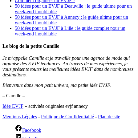
Comment organiser un EVJF ?
50 idées pour un EVJF à Deauville : le guide ultime pour un
week-end inoubliable
50 idées pour un EVJF à Annecy : le guide ultime pour un
week-end inoubliable
50 idées pour un EVJF à Lille : le guide complet pour un
week-end inoubliable
Le blog de la petite Camille
Je m’appelle Camille et je travaille pour une agence de mode qui
organise des EVJF tendances. Au travers de mes expériences, je
vous présente toutes les meilleures idées EVJF dans de nombreuses
destinations.
Bienvenue dans mon petit univers, ma petite idée EVJF.
– Camille –
Idée EVJF
»
activités originales evjf annecy
Mentions Légales
-
Politique de Confidentialité
-
Plan de site
Facebook