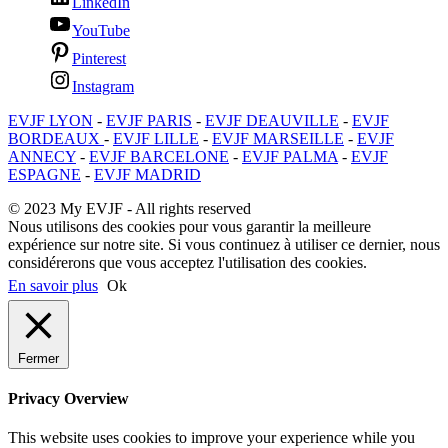
LinkedIn
YouTube
Pinterest
Instagram
EVJF LYON
-
EVJF PARIS
-
EVJF DEAUVILLE
-
EVJF
BORDEAUX
-
EVJF LILLE
-
EVJF MARSEILLE
-
EVJF
ANNECY
-
EVJF BARCELONE
-
EVJF PALMA
-
EVJF
ESPAGNE
-
EVJF MADRID
© 2023 My EVJF - All rights reserved
Nous utilisons des cookies pour vous garantir la meilleure
expérience sur notre site. Si vous continuez à utiliser ce dernier, nous
considérerons que vous acceptez l'utilisation des cookies.
En savoir plus
Ok
Fermer
Privacy Overview
This website uses cookies to improve your experience while you