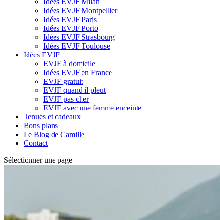
Idées EVJF Milan
Idées EVJF Montpellier
Idées EVJF Paris
Idées EVJF Porto
Idées EVJF Strasbourg
Idées EVJF Toulouse
Idées EVJF
EVJF à domicile
Idées EVJF en France
EVJF gratuit
EVJF quand il pleut
EVJF pas cher
EVJF avec une femme enceinte
Tenues et cadeaux
Bons plans
Le Blog de Camille
Contact
Sélectionner une page