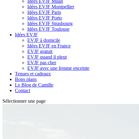
Idées EVJF Milan
Idées EVJF Montpellier
Idées EVJF Paris
Idées EVJF Porto
Idées EVJF Strasbourg
Idées EVJF Toulouse
Idées EVJF
EVJF à domicile
Idées EVJF en France
EVJF gratuit
EVJF quand il pleut
EVJF pas cher
EVJF avec une femme enceinte
Tenues et cadeaux
Bons plans
Le Blog de Camille
Contact
Sélectionner une page