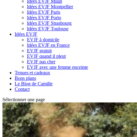
Idées EVJF Milan
Idées EVJF Montpellier
Idées EVJF Paris
Idées EVJF Porto
Idées EVJF Strasbourg
Idées EVJF Toulouse
Idées EVJF
EVJF à domicile
Idées EVJF en France
EVJF gratuit
EVJF quand il pleut
EVJF pas cher
EVJF avec une femme enceinte
Tenues et cadeaux
Bons plans
Le Blog de Camille
Contact
Sélectionner une page