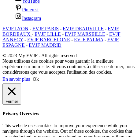
YouTube
Pinterest
Instagram
EVJF LYON
-
EVJF PARIS
-
EVJF DEAUVILLE
-
EVJF
BORDEAUX
-
EVJF LILLE
-
EVJF MARSEILLE
-
EVJF
ANNECY
-
EVJF BARCELONE
-
EVJF PALMA
-
EVJF
ESPAGNE
-
EVJF MADRID
© 2023 My EVJF - All rights reserved
Nous utilisons des cookies pour vous garantir la meilleure
expérience sur notre site. Si vous continuez à utiliser ce dernier, nous
considérerons que vous acceptez l'utilisation des cookies.
En savoir plus
Ok
Fermer
Privacy Overview
This website uses cookies to improve your experience while you
navigate through the website. Out of these cookies, the cookies that
are categorized as necessary are stored on your browser as they are