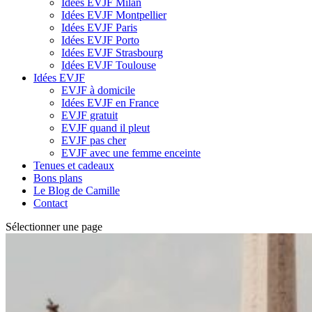
Idées EVJF Milan
Idées EVJF Montpellier
Idées EVJF Paris
Idées EVJF Porto
Idées EVJF Strasbourg
Idées EVJF Toulouse
Idées EVJF
EVJF à domicile
Idées EVJF en France
EVJF gratuit
EVJF quand il pleut
EVJF pas cher
EVJF avec une femme enceinte
Tenues et cadeaux
Bons plans
Le Blog de Camille
Contact
Sélectionner une page