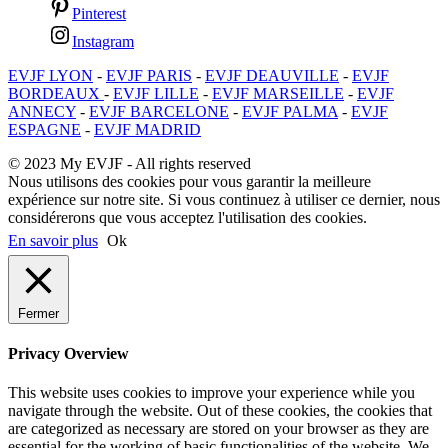
Pinterest
Instagram
EVJF LYON
-
EVJF PARIS
-
EVJF DEAUVILLE
-
EVJF
BORDEAUX
-
EVJF LILLE
-
EVJF MARSEILLE
-
EVJF
ANNECY
-
EVJF BARCELONE
-
EVJF PALMA
-
EVJF
ESPAGNE
-
EVJF MADRID
© 2023 My EVJF - All rights reserved
Nous utilisons des cookies pour vous garantir la meilleure
expérience sur notre site. Si vous continuez à utiliser ce dernier, nous
considérerons que vous acceptez l'utilisation des cookies.
En savoir plus
Ok
Fermer
Privacy Overview
This website uses cookies to improve your experience while you
navigate through the website. Out of these cookies, the cookies that
are categorized as necessary are stored on your browser as they are
essential for the working of basic functionalities of the website. We