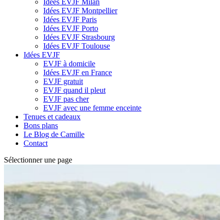
Idées EVJF Milan
Idées EVJF Montpellier
Idées EVJF Paris
Idées EVJF Porto
Idées EVJF Strasbourg
Idées EVJF Toulouse
Idées EVJF
EVJF à domicile
Idées EVJF en France
EVJF gratuit
EVJF quand il pleut
EVJF pas cher
EVJF avec une femme enceinte
Tenues et cadeaux
Bons plans
Le Blog de Camille
Contact
Sélectionner une page