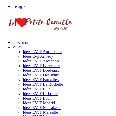
Instagram
Chez moi
Villes
Idées EVJF Amsterdam
Idées Evjf Annecy
Idées EVJF Arcachon
Idées EVJF Barcelone
Idées EVJF Bordeaux
Idées EVJF Deauville
Idées EVJF Bruxelles
Idées EVJF La Rochelle
Idées EVJF Lille
Idées EVJF Lisbonne
Idées EVJF Lyon
Idées EVJF Madrid
Idées EVJF Marrakech
Idées EVJF Marseille