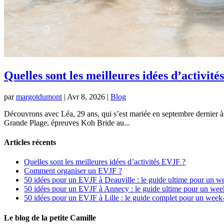
Quelles sont les meilleures idées d’activit
par
margotdumont
|
Avr 8, 2026
|
Blog
Découvrons avec Léa, 29 ans, qui s’est mariée en septembre dernier à B
Grande Plage, épreuves Koh Bride au...
Articles récents
Quelles sont les meilleures idées d’activités EVJF ?
Comment organiser un EVJF ?
50 idées pour un EVJF à Deauville : le guide ultime pour un w
50 idées pour un EVJF à Annecy : le guide ultime pour un wee
50 idées pour un EVJF à Lille : le guide complet pour un week
Le blog de la petite Camille