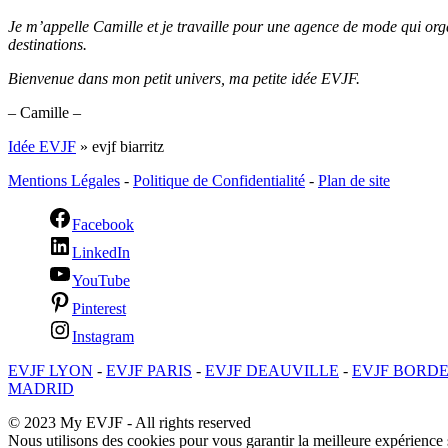
Je m’appelle Camille et je travaille pour une agence de mode qui or
destinations.
Bienvenue dans mon petit univers, ma petite idée EVJF.
– Camille –
Idée EVJF
»
evjf biarritz
Mentions Légales
-
Politique de Confidentialité
-
Plan de site
Facebook
LinkedIn
YouTube
Pinterest
Instagram
EVJF LYON
-
EVJF PARIS
-
EVJF DEAUVILLE
-
EVJF BORD
MADRID
© 2023 My EVJF - All rights reserved
Nous utilisons des cookies pour vous garantir la meilleure expérience s