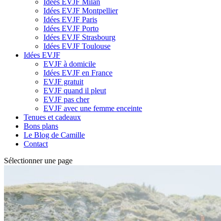
Idées EVJF Milan
Idées EVJF Montpellier
Idées EVJF Paris
Idées EVJF Porto
Idées EVJF Strasbourg
Idées EVJF Toulouse
Idées EVJF
EVJF à domicile
Idées EVJF en France
EVJF gratuit
EVJF quand il pleut
EVJF pas cher
EVJF avec une femme enceinte
Tenues et cadeaux
Bons plans
Le Blog de Camille
Contact
Sélectionner une page