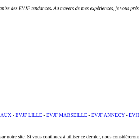
ganise des EVJF tendances. Au travers de mes expériences, je vous pré
EAUX
-
EVJF LILLE
-
EVJF MARSEILLE
-
EVJF ANNECY
-
EVJ
ur notre site. Si vous continuez à utiliser ce dernier, nous considérerons