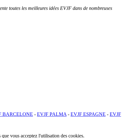
sente toutes les meilleures idées EVJF dans de nombreuses
F BARCELONE
-
EVJF PALMA
-
EVJF ESPAGNE
-
EVJF
 que vous acceptez l'utilisation des cookies.