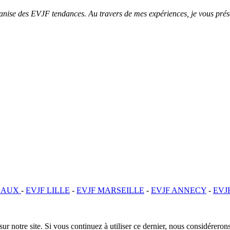
ganise des EVJF tendances. Au travers de mes expériences, je vous pré
EAUX
-
EVJF LILLE
-
EVJF MARSEILLE
-
EVJF ANNECY
-
EVJ
ur notre site. Si vous continuez à utiliser ce dernier, nous considérerons