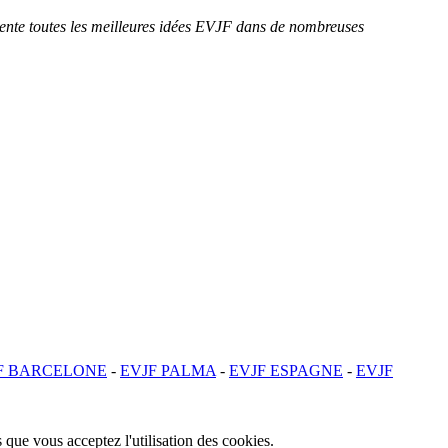
sente toutes les meilleures idées EVJF dans de nombreuses
F BARCELONE
-
EVJF PALMA
-
EVJF ESPAGNE
-
EVJF
 que vous acceptez l'utilisation des cookies.