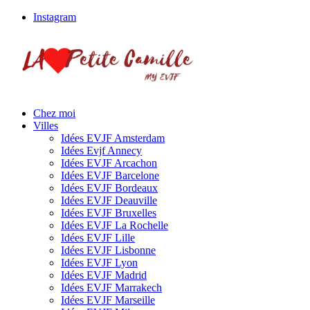
Instagram
Chez moi
Villes
Idées EVJF Amsterdam
Idées Evjf Annecy
Idées EVJF Arcachon
Idées EVJF Barcelone
Idées EVJF Bordeaux
Idées EVJF Deauville
Idées EVJF Bruxelles
Idées EVJF La Rochelle
Idées EVJF Lille
Idées EVJF Lisbonne
Idées EVJF Lyon
Idées EVJF Madrid
Idées EVJF Marrakech
Idées EVJF Marseille