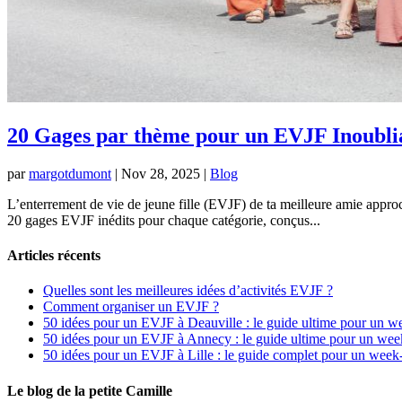
20 Gages par thème pour un EVJF Inoublia
par
margotdumont
|
Nov 28, 2025
|
Blog
L’enterrement de vie de jeune fille (EVJF) de ta meilleure amie approch
20 gages EVJF inédits pour chaque catégorie, conçus...
Articles récents
Quelles sont les meilleures idées d’activités EVJF ?
Comment organiser un EVJF ?
50 idées pour un EVJF à Deauville : le guide ultime pour un w
50 idées pour un EVJF à Annecy : le guide ultime pour un wee
50 idées pour un EVJF à Lille : le guide complet pour un week
Le blog de la petite Camille