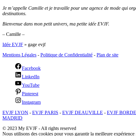
Je m’appelle Camille et je travaille pour une agence de mode qui or
destinations.
Bienvenue dans mon petit univers, ma petite idée EVJF.
– Camille –
Idée EVJF
»
gage evjf
Mentions Légales
-
Politique de Confidentialité
-
Plan de site
Facebook
LinkedIn
YouTube
Pinterest
Instagram
EVJF LYON
-
EVJF PARIS
-
EVJF DEAUVILLE
-
EVJF BORD
MADRID
© 2023 My EVJF - All rights reserved
Nous utilisons des cookies pour vous garantir la meilleure expérience s