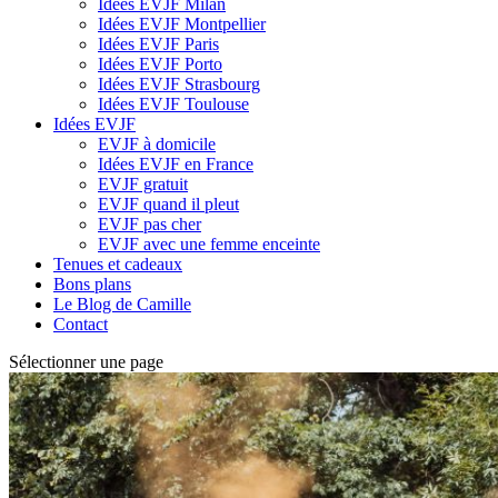
Idées EVJF Milan
Idées EVJF Montpellier
Idées EVJF Paris
Idées EVJF Porto
Idées EVJF Strasbourg
Idées EVJF Toulouse
Idées EVJF
EVJF à domicile
Idées EVJF en France
EVJF gratuit
EVJF quand il pleut
EVJF pas cher
EVJF avec une femme enceinte
Tenues et cadeaux
Bons plans
Le Blog de Camille
Contact
Sélectionner une page