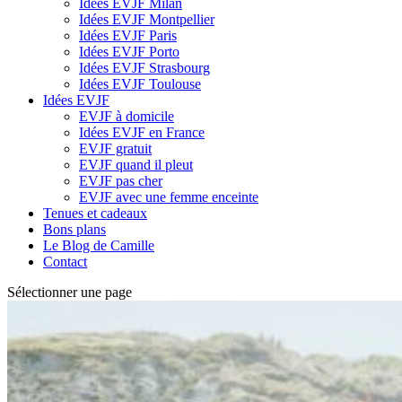
Idées EVJF Milan
Idées EVJF Montpellier
Idées EVJF Paris
Idées EVJF Porto
Idées EVJF Strasbourg
Idées EVJF Toulouse
Idées EVJF
EVJF à domicile
Idées EVJF en France
EVJF gratuit
EVJF quand il pleut
EVJF pas cher
EVJF avec une femme enceinte
Tenues et cadeaux
Bons plans
Le Blog de Camille
Contact
Sélectionner une page