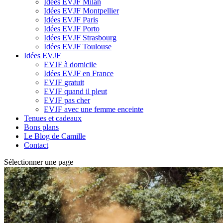
Idées EVJF Milan
Idées EVJF Montpellier
Idées EVJF Paris
Idées EVJF Porto
Idées EVJF Strasbourg
Idées EVJF Toulouse
Idées EVJF
EVJF à domicile
Idées EVJF en France
EVJF gratuit
EVJF quand il pleut
EVJF pas cher
EVJF avec une femme enceinte
Tenues et cadeaux
Bons plans
Le Blog de Camille
Contact
Sélectionner une page