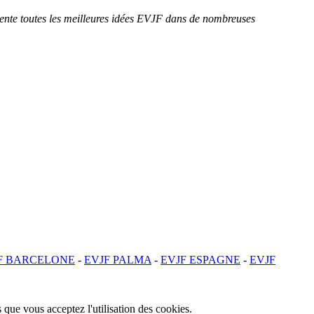
sente toutes les meilleures idées EVJF dans de nombreuses
F BARCELONE
-
EVJF PALMA
-
EVJF ESPAGNE
-
EVJF
 que vous acceptez l'utilisation des cookies.