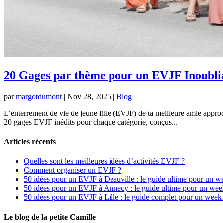
20 Gages par thème pour un EVJF Inoublia
par
margotdumont
|
Nov 28, 2025
|
Blog
L’enterrement de vie de jeune fille (EVJF) de ta meilleure amie approch
20 gages EVJF inédits pour chaque catégorie, conçus...
Articles récents
Quelles sont les meilleures idées d’activités EVJF ?
Comment organiser un EVJF ?
50 idées pour un EVJF à Deauville : le guide ultime pour un w
50 idées pour un EVJF à Annecy : le guide ultime pour un wee
50 idées pour un EVJF à Lille : le guide complet pour un week
Le blog de la petite Camille