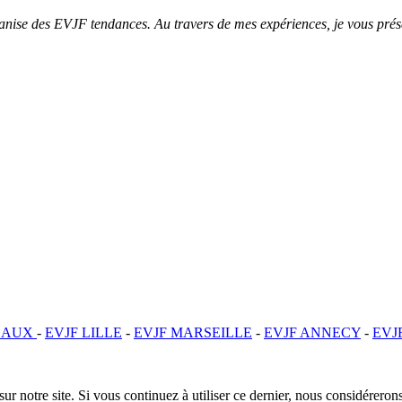
ganise des EVJF tendances. Au travers de mes expériences, je vous pré
EAUX
-
EVJF LILLE
-
EVJF MARSEILLE
-
EVJF ANNECY
-
EVJ
ur notre site. Si vous continuez à utiliser ce dernier, nous considérerons