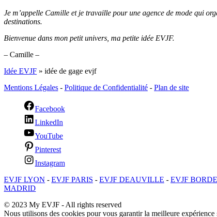
Je m’appelle Camille et je travaille pour une agence de mode qui or
destinations.
Bienvenue dans mon petit univers, ma petite idée EVJF.
– Camille –
Idée EVJF
»
idée de gage evjf
Mentions Légales
-
Politique de Confidentialité
-
Plan de site
Facebook
LinkedIn
YouTube
Pinterest
Instagram
EVJF LYON
-
EVJF PARIS
-
EVJF DEAUVILLE
-
EVJF BORD
MADRID
© 2023 My EVJF - All rights reserved
Nous utilisons des cookies pour vous garantir la meilleure expérience s