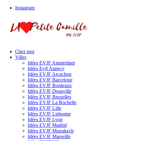
Instagram
Chez moi
Villes
Idées EVJF Amsterdam
Idées Evjf Annecy
Idées EVJF Arcachon
Idées EVJF Barcelone
Idées EVJF Bordeaux
Idées EVJF Deauville
Idées EVJF Bruxelles
Idées EVJF La Rochelle
Idées EVJF Lille
Idées EVJF Lisbonne
Idées EVJF Lyon
Idées EVJF Madrid
Idées EVJF Marrakech
Idées EVJF Marseille