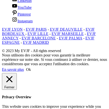
LinkedIn
YouTube
Pinterest
Instagram
EVJF LYON
-
EVJF PARIS
-
EVJF DEAUVILLE
-
EVJF
BORDEAUX
-
EVJF LILLE
-
EVJF MARSEILLE
-
EVJF
ANNECY
-
EVJF BARCELONE
-
EVJF PALMA
-
EVJF
ESPAGNE
-
EVJF MADRID
© 2023 My EVJF - All rights reserved
Nous utilisons des cookies pour vous garantir la meilleure
expérience sur notre site. Si vous continuez à utiliser ce dernier, nous
considérerons que vous acceptez l'utilisation des cookies.
En savoir plus
Ok
Fermer
Privacy Overview
This website uses cookies to improve your experience while you