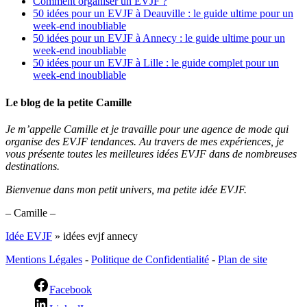
Comment organiser un EVJF ?
50 idées pour un EVJF à Deauville : le guide ultime pour un
week-end inoubliable
50 idées pour un EVJF à Annecy : le guide ultime pour un
week-end inoubliable
50 idées pour un EVJF à Lille : le guide complet pour un
week-end inoubliable
Le blog de la petite Camille
Je m’appelle Camille et je travaille pour une agence de mode qui
organise des EVJF tendances. Au travers de mes expériences, je
vous présente toutes les meilleures idées EVJF dans de nombreuses
destinations.
Bienvenue dans mon petit univers, ma petite idée EVJF.
– Camille –
Idée EVJF
»
idées evjf annecy
Mentions Légales
-
Politique de Confidentialité
-
Plan de site
Facebook