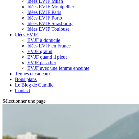
Idées EVJF Milan
Idées EVJF Montpellier
Idées EVJF Paris
Idées EVJF Porto
Idées EVJF Strasbourg
Idées EVJF Toulouse
Idées EVJF
EVJF à domicile
Idées EVJF en France
EVJF gratuit
EVJF quand il pleut
EVJF pas cher
EVJF avec une femme enceinte
Tenues et cadeaux
Bons plans
Le Blog de Camille
Contact
Sélectionner une page