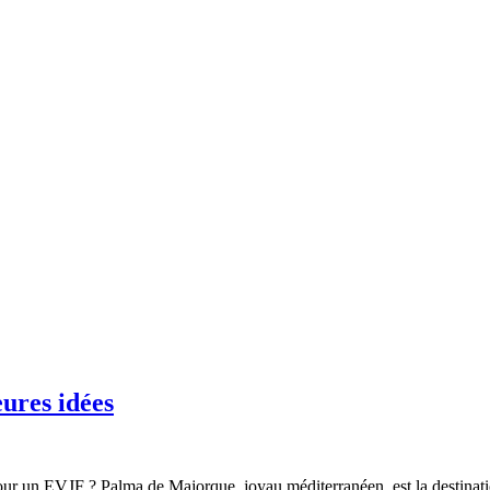
ures idées
our un EVJF ? Palma de Majorque, joyau méditerranéen, est la destinatio