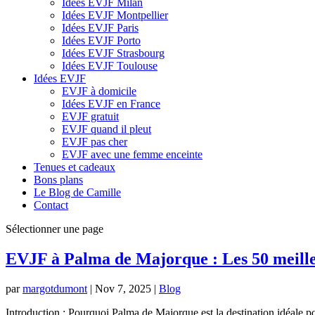
Idées EVJF Milan
Idées EVJF Montpellier
Idées EVJF Paris
Idées EVJF Porto
Idées EVJF Strasbourg
Idées EVJF Toulouse
Idées EVJF
EVJF à domicile
Idées EVJF en France
EVJF gratuit
EVJF quand il pleut
EVJF pas cher
EVJF avec une femme enceinte
Tenues et cadeaux
Bons plans
Le Blog de Camille
Contact
Sélectionner une page
EVJF à Palma de Majorque : Les 50 meille
par
margotdumont
|
Nov 7, 2025
|
Blog
Introduction : Pourquoi Palma de Majorque est la destination idéale p