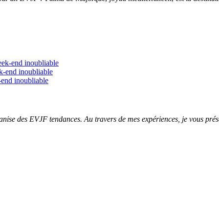
eek-end inoubliable
k-end inoubliable
-end inoubliable
ganise des EVJF tendances. Au travers de mes expériences, je vous pré