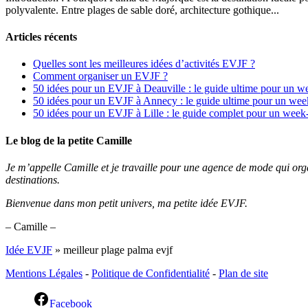
polyvalente. Entre plages de sable doré, architecture gothique...
Articles récents
Quelles sont les meilleures idées d’activités EVJF ?
Comment organiser un EVJF ?
50 idées pour un EVJF à Deauville : le guide ultime pour un w
50 idées pour un EVJF à Annecy : le guide ultime pour un wee
50 idées pour un EVJF à Lille : le guide complet pour un week
Le blog de la petite Camille
Je m’appelle Camille et je travaille pour une agence de mode qui or
destinations.
Bienvenue dans mon petit univers, ma petite idée EVJF.
– Camille –
Idée EVJF
»
meilleur plage palma evjf
Mentions Légales
-
Politique de Confidentialité
-
Plan de site
Facebook