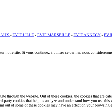
EAUX
-
EVJF LILLE
-
EVJF MARSEILLE
-
EVJF ANNECY
-
EVJ
ur notre site. Si vous continuez à utiliser ce dernier, nous considérerons
te through the website. Out of these cookies, the cookies that are cate
hird-party cookies that help us analyze and understand how you use this
ting out of some of these cookies may have an effect on your browsing 