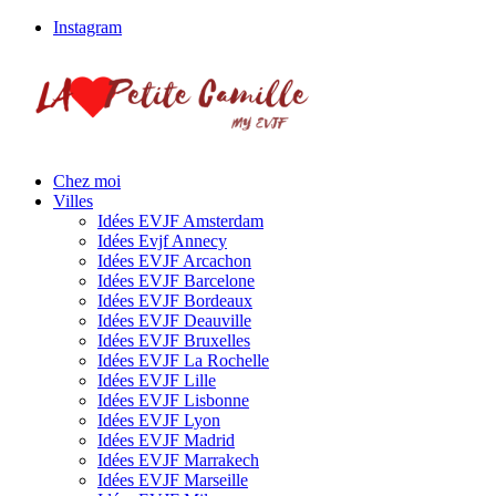
Instagram
Chez moi
Villes
Idées EVJF Amsterdam
Idées Evjf Annecy
Idées EVJF Arcachon
Idées EVJF Barcelone
Idées EVJF Bordeaux
Idées EVJF Deauville
Idées EVJF Bruxelles
Idées EVJF La Rochelle
Idées EVJF Lille
Idées EVJF Lisbonne
Idées EVJF Lyon
Idées EVJF Madrid
Idées EVJF Marrakech
Idées EVJF Marseille