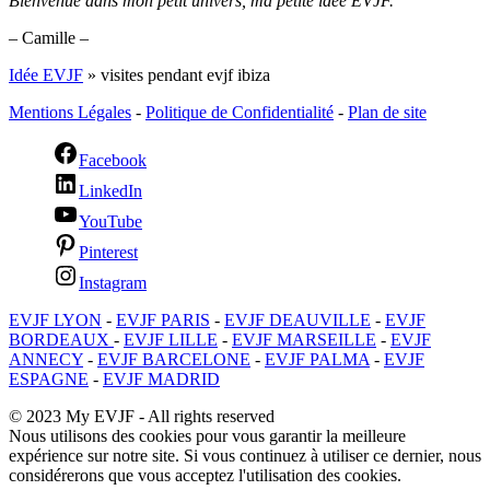
Bienvenue dans mon petit univers, ma petite idée EVJF.
– Camille –
Idée EVJF
»
visites pendant evjf ibiza
Mentions Légales
-
Politique de Confidentialité
-
Plan de site
Facebook
LinkedIn
YouTube
Pinterest
Instagram
EVJF LYON
-
EVJF PARIS
-
EVJF DEAUVILLE
-
EVJF
BORDEAUX
-
EVJF LILLE
-
EVJF MARSEILLE
-
EVJF
ANNECY
-
EVJF BARCELONE
-
EVJF PALMA
-
EVJF
ESPAGNE
-
EVJF MADRID
© 2023 My EVJF - All rights reserved
Nous utilisons des cookies pour vous garantir la meilleure
expérience sur notre site. Si vous continuez à utiliser ce dernier, nous
considérerons que vous acceptez l'utilisation des cookies.