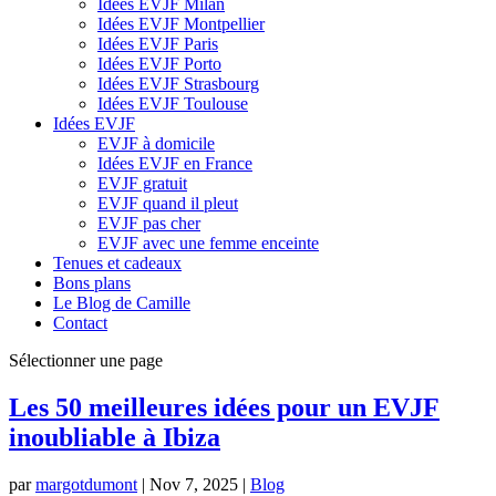
Idées EVJF Milan
Idées EVJF Montpellier
Idées EVJF Paris
Idées EVJF Porto
Idées EVJF Strasbourg
Idées EVJF Toulouse
Idées EVJF
EVJF à domicile
Idées EVJF en France
EVJF gratuit
EVJF quand il pleut
EVJF pas cher
EVJF avec une femme enceinte
Tenues et cadeaux
Bons plans
Le Blog de Camille
Contact
Sélectionner une page
Les 50 meilleures idées pour un EVJF
inoubliable à Ibiza
par
margotdumont
|
Nov 7, 2025
|
Blog