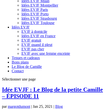
Idées EVJF Milan
Idées EVJF Montpellier
Idées EVJF Paris
Idées EVJF Porto
Idées EVJF Strasbourg
Idées EVJF Toulouse
Idées EVJF
EVJF à domicile
Idées EVJF en France
EVJF gratuit
EVJF quand il pleut
EVJF pas cher
EVJF avec une femme enceinte
Tenues et cadeaux
Bons plans
Le Blog de Camille
Contact
Sélectionner une page
Idée EVJF : Le Blog de la petite Camille
– ÉPISODE 11
par
margotdumont
|
Jan 25, 2021
|
Blog