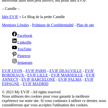
Bienvenue dans mon petit univers, ma petite idée EVJF.
– Camille –
Idée EVJF
»
Le Blog de la petite Camille
Mentions Légales
-
Politique de Confidentialité
-
Plan de site
Facebook
LinkedIn
YouTube
Pinterest
Instagram
EVJF LYON
-
EVJF PARIS
-
EVJF DEAUVILLE
-
EVJF
BORDEAUX
-
EVJF LILLE
-
EVJF MARSEILLE
-
EVJF
ANNECY
-
EVJF BARCELONE
-
EVJF PALMA
-
EVJF
ESPAGNE
-
EVJF MADRID
© 2023 My EVJF - All rights reserved
Nous utilisons des cookies pour vous garantir la meilleure
expérience sur notre site. Si vous continuez à utiliser ce dernier, nous
considérerons que vous acceptez l'utilisation des cookies.